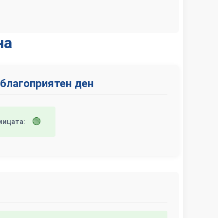
на
 благоприятен ден
🟢
мицата: