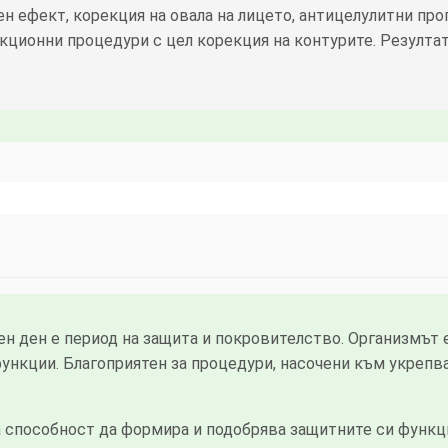
ен ефект, корекция на овала на лицето, антицелулитни пр
кционни процедури с цел корекция на контурите. Резулта
 ден е период на защита и покровителство. Организмът е
ункции. Благоприятен за процедури, насочени към укрепв
способност да формира и подобрява защитните си функци