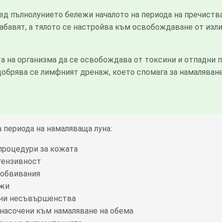
д пълнолунието бележи началото на периода на пречиств
абавят, а тялото се настройва към освобождаване от изл
 на организма да се освобождава от токсини и отпадни пр
обрява се лимфният дренаж, което спомага за намаляван
 периода на намаляваща луна:
роцедури за кожата
тензивност
 обвивания
ажи
жни несъвършенства
 насочени към намаляване на обема