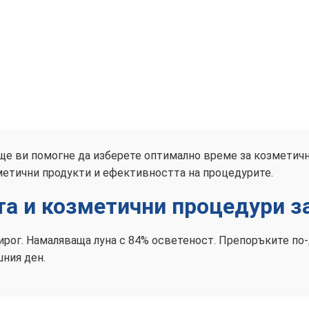
 ще ви помогне да изберете оптимално време за козметич
метични продукти и ефективността на процедурите.
та и козметични процедури за
озирог. Намаляваща луна с 84% осветеност. Препоръките по
ния ден.