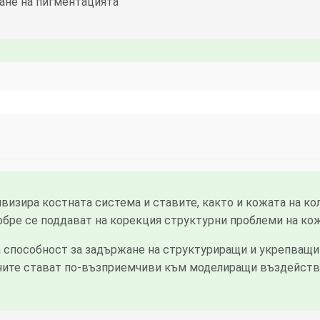
ане на пигментацията
визира костната система и ставите, както и кожата на ко
обре се поддават на корекция структурни проблеми на ко
способност за задържане на структуриращи и укрепващи 
аните стават по-възприемчиви към моделиращи въздейств