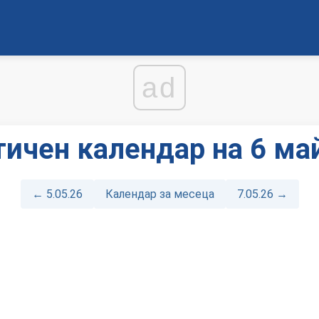
ad
ичен календар на 6 ма
← 5.05.26
Календар за месеца
7.05.26 →