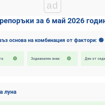
ad
репоръки за 6 май 2026 годи
въз основа на комбинация от фактори: 🟢
🟢
🟢
та:
Зодиакален знак:
Ден от сед
а луна