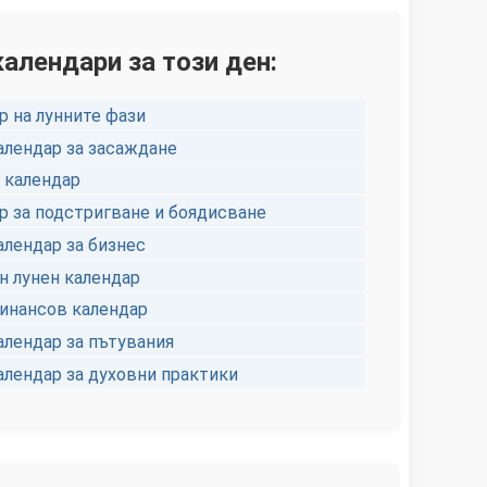
календари за този ден:
р на лунните фази
алендар за засаждане
 календар
р за подстригване и боядисване
алендар за бизнес
 лунен календар
инансов календар
алендар за пътувания
алендар за духовни практики