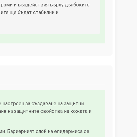
ограми и въздействия върху дълбоките
тите ще бъдат стабилни и
 настроен за създаване на защитни
ане на защитните свойства на кожата и
и. Бариерният слой на епидермиса се