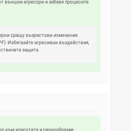
от външни агресори и забавя процесите
мерки срещу възрастови изменения.
F). Избягвайте агресивни въздействия,
ествената защита.
од към красотата и разнообразие.