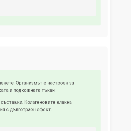
ленете. Организмът е настроен за
жата и подкожната тъкан.
съставки. Колагеновите влакна
ия с дълготраен ефект.