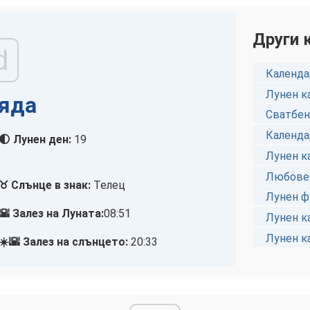
Други 
d
Календа
Лунен к
ряда
Сватбен
Календа
🌓 Лунен ден:
19
Лунен к
Любовен
♉ Слънце в знак:
Телец
Лунен ф
🌇 Залез на Луната:
08:51
Лунен к
Лунен к
☀️🌇 Залез на слънцето:
20:33