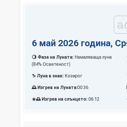
a
6 май 2026 година, С
🌖 Фаза на Луната:
Намаляваща луна
(84% Осветеност)
♑ Луна в знак:
Козирог
🌅 Изгрев на Луната:
00:36
☀️🌅 Изгрев на слънцето:
06:12