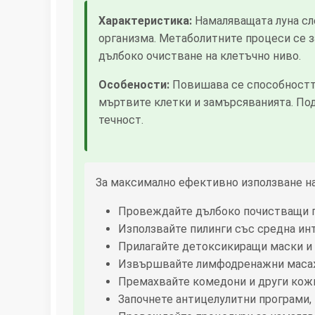
Характеристика:
Намаляващата луна сле
организма. Метаболитните процеси се з
дълбоко очистване на клетъчно ниво.
Особености:
Повишава се способността
мъртвите клетки и замърсяванията. Под
течност.
За максимално ефективно използване на
Провеждайте дълбоко почистващи п
Използвайте пилинги със средна ин
Прилагайте детоксикиращи маски и
Извършвайте лимфодренажни мас
Премахвайте комедони и други ко
Започнете антицелулитни програми,