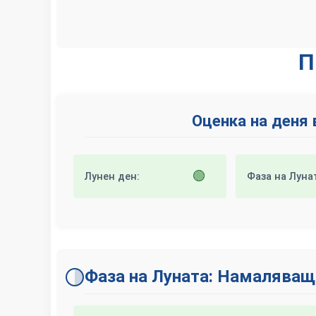
П
Оценка на деня 
🟢
Лунен ден:
Фаза на Луна
Фаза на Луната: Намаляващ