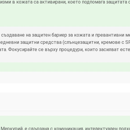
изми в кожата са активирани, което подпомага защитата 
 създаване на защитен бариер за кожата и превантивни 
ежедневни защитни средства (слънцезащитни, кремове с SP
а. Фокусирайте се върху процедури, които засилват ест
 Меркурий, е свързана с комуникация, интелектуален подх