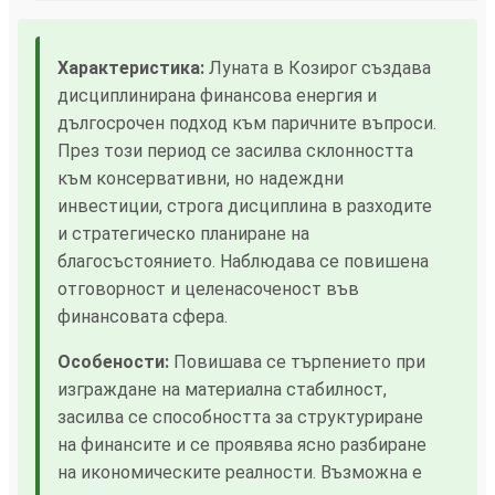
Характеристика:
Луната в Козирог създава
дисциплинирана финансова енергия и
дългосрочен подход към паричните въпроси.
През този период се засилва склонността
към консервативни, но надеждни
инвестиции, строга дисциплина в разходите
и стратегическо планиране на
благосъстоянието. Наблюдава се повишена
отговорност и целенасоченост във
финансовата сфера.
Особености:
Повишава се търпението при
изграждане на материална стабилност,
засилва се способността за структуриране
на финансите и се проявява ясно разбиране
на икономическите реалности. Възможна е