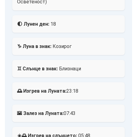
Осветеност)
🌓 Лунен ден:
18
♑ Луна в знак:
Козирог
♊ Слънце в знак:
Близнаци
🌅 Изгрев на Луната:
23:18
🌇 Залез на Луната:
07:43
☀️🌅 Изгрев на слънцето:
05:48