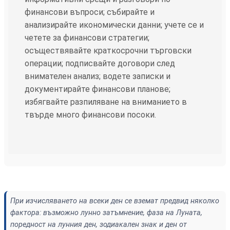
финансови въпроси; събирайте и
анализирайте икономически данни; учете се и
четете за финансови стратегии;
осъществявайте краткосрочни търговски
операции; подписвайте договори след
внимателен анализ; водете записки и
документирайте финансови планове;
избягвайте разпиляване на вниманието в
твърде много финансови посоки.
При изчисляването на всеки ден се вземат предвид няколко
фактора: възможно лунно затъмнение, фаза на Луната,
поредност на лунния ден, зодиакален знак и ден от