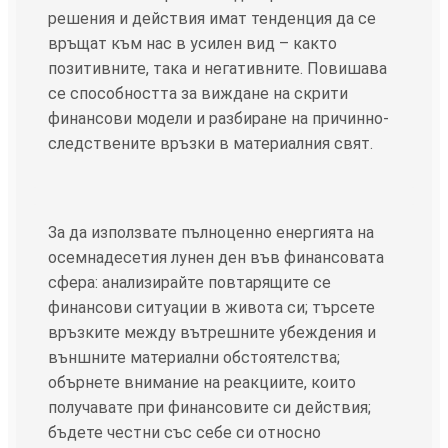
решения и действия имат тенденция да се
връщат към нас в усилен вид – както
позитивните, така и негативните. Повишава
се способността за виждане на скрити
финансови модели и разбиране на причинно-
следствените връзки в материалния свят.
За да използвате пълноценно енергията на
осемнадесетия лунен ден във финансовата
сфера: анализирайте повтарящите се
финансови ситуации в живота си; търсете
връзките между вътрешните убеждения и
външните материални обстоятелства;
обърнете внимание на реакциите, които
получавате при финансовите си действия;
бъдете честни със себе си относно