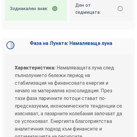
Ден от
🟢
⚪
Зодиакален знак:
седмицата:
Фаза на Луната: Намаляваща луна
Характеристика:
Намаляващата луна след
пълнолунието бележи период на
стабилизация на финансовата енергия и
начало на материална консолидация. През
тази фаза паричните потоци стават по-
предсказуеми, икономическите тенденции се
изясняват, а пазарните колебания започват да
се успокояват. Енергията благоприятства
аналитичния подход към финансите и
оптимизацията на ресурсите.